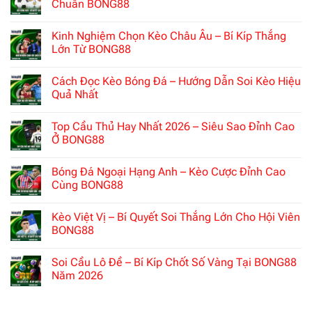
luận
Chuẩn BONG88
Đỉnh
–
ở
Cao
Bí
Review
Không
Cùng
Quyết
Nhà
có
Kinh Nghiệm Chọn Kèo Châu Âu – Bí Kíp Thắng
BONG88
Soi
Cái
bình
Kèo
Bóng
luận
Lớn Từ BONG88
Chuẩn
–
ở
Từ
Đánh
Kèo
Không
Chuyên
Giá
Đồng
có
Cách Đọc Kèo Bóng Đá – Hướng Dẫn Soi Kèo Hiệu
Gia
Công
Nửa
bình
Tâm
–
luận
Quả Nhất
Sân
Bí
ở
Chơi
Quyết
Kinh
Không
BONG88
Soi
Nghiệm
có
Top Cầu Thủ Hay Nhất 2026 – Siêu Sao Đỉnh Cao
Kèo
Chọn
bình
Chấp
Kèo
luận
Ở BONG88
0.25
Châu
ở
Chuẩn
Âu
Cách
Không
BONG88
–
Đọc
có
Bóng Đá Ngoại Hạng Anh – Kèo Cược Đỉnh Cao
Bí
Kèo
bình
Kíp
Bóng
luận
Cùng BONG88
Thắng
Đá
ở
Lớn
–
Top
Không
Từ
Hướng
Cầu
có
Kèo Việt Vị – Bí Quyết Soi Thắng Lớn Cho Hội Viên
BONG88
Dẫn
Thủ
bình
Soi
Hay
luận
BONG88
Kèo
Nhất
ở
Hiệu
2026
Bóng
Không
Quả
–
Đá
có
Soi Cầu Lô Đề – Bí Kíp Chốt Số Vàng Tại BONG88
Nhất
Siêu
Ngoại
bình
Sao
Hạng
luận
Năm 2026
Đỉnh
Anh
ở
Cao
–
Kèo
Không
Ở
Kèo
Việt
có
BONG88
Cược
Vị
bình