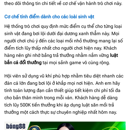
theo dõi thông tin chi tiết về cơ chế vận hành trò chơi này.
Cơ chế tính điểm dành cho các loài sinh vật
Hệ thống trò chơi quy định mức điểm cụ thể cho từng loại
sinh vật đang bơi lội dưới đại dương xanh thẳm này. Mọi
người chơi chú ý đến các loại mồi nhỏ thường mang lại số
điểm tích lũy thấp nhất cho người chơi hiện nay. Khách
hàng nên ghi nhớ bảng trả thưởng nhằm nắm vững
luật
bắn cá đổi thưởng
tại mọi sảnh game vô cùng rộng.
Hội viên sử dụng vũ khí phù hợp nhằm tiêu diệt nhanh các
đàn cá lớn đang bơi lội ở khắp mọi nơi hiện. Anh em hãy
tính toán lượng đạn cần thiết giúp tiết kiệm chi phí tối đa
cho bản thân mình trong mỗi ván. Khách hàng dễ dàng
tích lũy 500K tiền thưởng khi áp dụng luật săn mồi trả
thưởng một cách thực sự chuyên nghiệp nhất hôm nay.