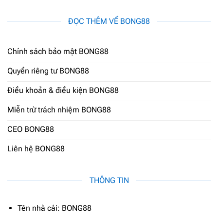
ĐỌC THÊM VỀ BONG88
Chính sách bảo mật BONG88
Quyền riêng tư BONG88
Điều khoản & điều kiện BONG88
Miễn trừ trách nhiệm BONG88
CEO BONG88
Liên hệ BONG88
THÔNG TIN
Tên nhà cái: BONG88