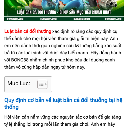
Luật bắn cá đổi thưởng
xác định rõ ràng các quy định cụ
thể dành cho mọi hội viên tham gia giải trí hiện nay. Anh
em nên dành thời gian nghiên cứu kỹ lưỡng bảng xác suất
trả từ các loài sinh vật dưới đáy biển xanh. Hãy đồng hành
với BONG88 nhằm chinh phục kho báu đại dương xanh
thẳm vô cùng hấp dẫn ngay từ hôm nay.
Mục Lục:
Quy định cơ bản về luật bắn cá đổi thưởng tại hệ
thống
Hội viên cần nắm vững các nguyên tắc cơ bản để gia tăng
tỷ lệ thắng lợi trong mỗi lần tham gia chơi. Anh em hãy