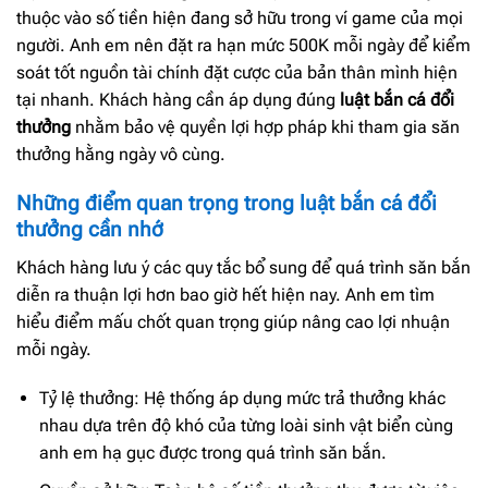
thuộc vào số tiền hiện đang sở hữu trong ví game của mọi
người. Anh em nên đặt ra hạn mức 500K mỗi ngày để kiểm
soát tốt nguồn tài chính đặt cược của bản thân mình hiện
tại nhanh. Khách hàng cần áp dụng đúng
luật bắn cá đổi
thưởng
nhằm bảo vệ quyền lợi hợp pháp khi tham gia săn
thưởng hằng ngày vô cùng.
Những điểm quan trọng trong luật bắn cá đổi
thưởng cần nhớ
Khách hàng lưu ý các quy tắc bổ sung để quá trình săn bắn
diễn ra thuận lợi hơn bao giờ hết hiện nay. Anh em tìm
hiểu điểm mấu chốt quan trọng giúp nâng cao lợi nhuận
mỗi ngày.
Tỷ lệ thưởng: Hệ thống áp dụng mức trả thưởng khác
nhau dựa trên độ khó của từng loài sinh vật biển cùng
anh em hạ gục được trong quá trình săn bắn.