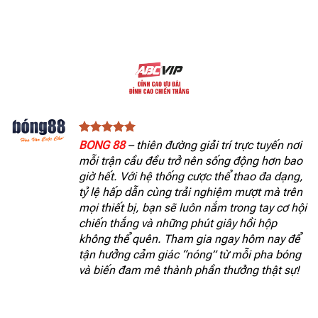
Đỉnh
–
luận
Cao
Bí
ở
Cùng
Quyết
Soi
BONG88
Soi
Cầu
Thắng
Lô
Lớn
Đề
Cho
–
Hội
Bí
Viên
Kíp
BONG88
Chốt
Số
Vàng
Tại
BONG88
Năm
BONG 88
– thiên đường giải trí trực tuyến nơi
2026
mỗi trận cầu đều trở nên sống động hơn bao
giờ hết. Với hệ thống cược thể thao đa dạng,
tỷ lệ hấp dẫn cùng trải nghiệm mượt mà trên
mọi thiết bị, bạn sẽ luôn nắm trong tay cơ hội
chiến thắng và những phút giây hồi hộp
không thể quên. Tham gia ngay hôm nay để
tận hưởng cảm giác “nóng” từ mỗi pha bóng
và biến đam mê thành phần thưởng thật sự!