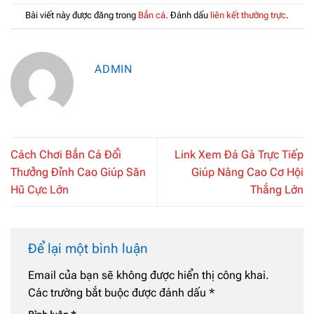
Bài viết này được đăng trong
Bắn cá
. Đánh dấu
liên kết thường trực
.
ADMIN
Cách Chơi Bắn Cá Đổi
Link Xem Đá Gà Trực Tiếp
Thưởng Đỉnh Cao Giúp Săn
Giúp Nâng Cao Cơ Hội
Hũ Cực Lớn
Thắng Lớn
Để lại một bình luận
Email của bạn sẽ không được hiển thị công khai.
Các trường bắt buộc được đánh dấu
*