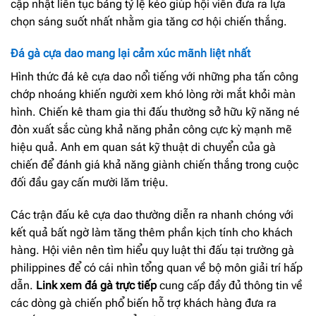
cập nhật liên tục bảng tỷ lệ kèo giúp hội viên đưa ra lựa
chọn sáng suốt nhất nhằm gia tăng cơ hội chiến thắng.
Đá gà cựa dao mang lại cảm xúc mãnh liệt nhất
Hình thức đá kê cựa dao nổi tiếng với những pha tấn công
chớp nhoáng khiến người xem khó lòng rời mắt khỏi màn
hình. Chiến kê tham gia thi đấu thường sở hữu kỹ năng né
đòn xuất sắc cùng khả năng phản công cực kỳ mạnh mẽ
hiệu quả. Anh em quan sát kỹ thuật di chuyển của gà
chiến để đánh giá khả năng giành chiến thắng trong cuộc
đối đầu gay cấn mười lăm triệu.
Các trận đấu kê cựa dao thường diễn ra nhanh chóng với
kết quả bất ngờ làm tăng thêm phần kịch tính cho khách
hàng. Hội viên nên tìm hiểu quy luật thi đấu tại trường gà
philippines để có cái nhìn tổng quan về bộ môn giải trí hấp
dẫn.
Link xem đá gà trực tiếp
cung cấp đầy đủ thông tin về
các dòng gà chiến phổ biến hỗ trợ khách hàng đưa ra