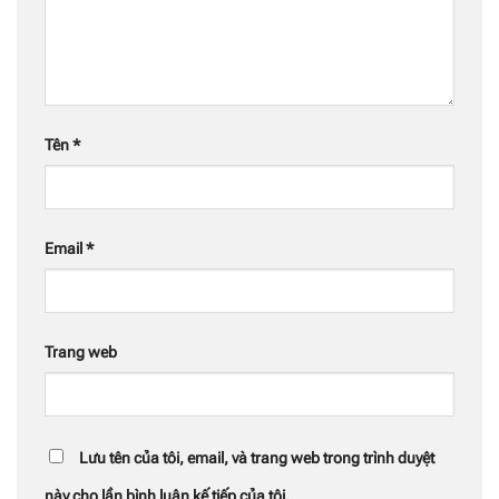
Tên
*
Email
*
Trang web
Lưu tên của tôi, email, và trang web trong trình duyệt
này cho lần bình luận kế tiếp của tôi.