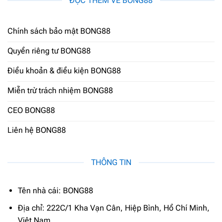
ĐỌC THÊM VỀ BONG88
Chính sách bảo mật BONG88
Quyền riêng tư BONG88
Điều khoản & điều kiện BONG88
Miễn trừ trách nhiệm BONG88
CEO BONG88
Liên hệ BONG88
THÔNG TIN
Tên nhà cái: BONG88
Địa chỉ:
222C/1 Kha Vạn Cân, Hiệp Bình, Hồ Chí Minh,
Việt Nam