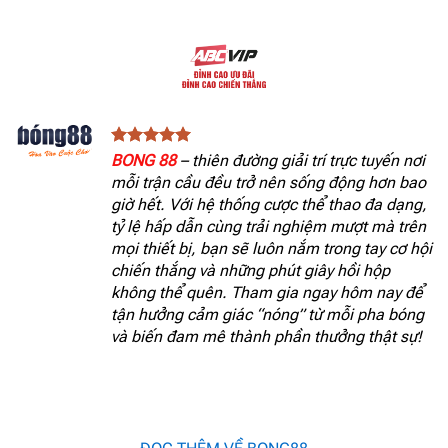
BONG88
Soi
Cầu
Thắng
Lô
Lớn
Đề
Cho
–
Hội
Bí
Viên
Kíp
BONG88
Chốt
Số
Vàng
Tại
BONG88
Năm
BONG 88
– thiên đường giải trí trực tuyến nơi
2026
mỗi trận cầu đều trở nên sống động hơn bao
giờ hết. Với hệ thống cược thể thao đa dạng,
tỷ lệ hấp dẫn cùng trải nghiệm mượt mà trên
mọi thiết bị, bạn sẽ luôn nắm trong tay cơ hội
chiến thắng và những phút giây hồi hộp
không thể quên. Tham gia ngay hôm nay để
tận hưởng cảm giác “nóng” từ mỗi pha bóng
và biến đam mê thành phần thưởng thật sự!