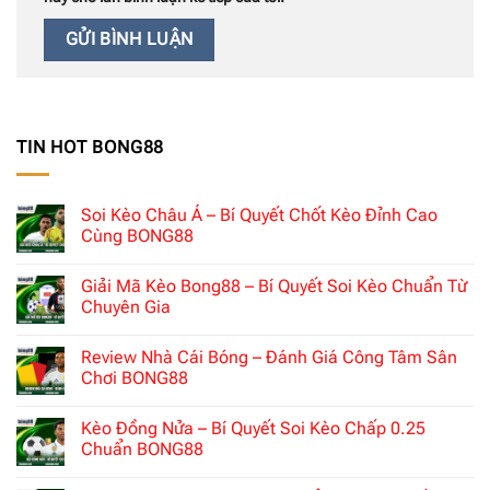
TIN HOT BONG88
Soi Kèo Châu Á – Bí Quyết Chốt Kèo Đỉnh Cao
Cùng BONG88
Không
có
Giải Mã Kèo Bong88 – Bí Quyết Soi Kèo Chuẩn Từ
bình
luận
Chuyên Gia
ở
Soi
Không
Kèo
có
Review Nhà Cái Bóng – Đánh Giá Công Tâm Sân
Châu
bình
Á
luận
Chơi BONG88
–
ở
Bí
Giải
Không
Quyết
Mã
có
Kèo Đồng Nửa – Bí Quyết Soi Kèo Chấp 0.25
Chốt
Kèo
bình
Kèo
Bong88
luận
Chuẩn BONG88
Đỉnh
–
ở
Cao
Bí
Review
Không
Cùng
Quyết
Nhà
có