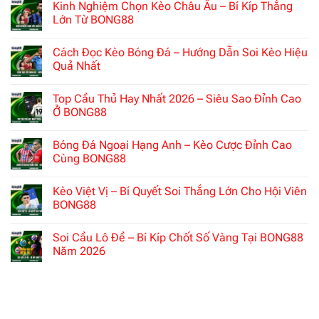
Kinh Nghiệm Chọn Kèo Châu Âu – Bí Kíp Thắng
BONG88
Soi
Cái
bình
Kèo
Bóng
luận
Lớn Từ BONG88
Chuẩn
–
ở
Từ
Đánh
Kèo
Không
Chuyên
Giá
Đồng
có
Cách Đọc Kèo Bóng Đá – Hướng Dẫn Soi Kèo Hiệu
Gia
Công
Nửa
bình
Tâm
–
luận
Quả Nhất
Sân
Bí
ở
Chơi
Quyết
Kinh
Không
BONG88
Soi
Nghiệm
có
Top Cầu Thủ Hay Nhất 2026 – Siêu Sao Đỉnh Cao
Kèo
Chọn
bình
Chấp
Kèo
luận
Ở BONG88
0.25
Châu
ở
Chuẩn
Âu
Cách
Không
BONG88
–
Đọc
có
Bóng Đá Ngoại Hạng Anh – Kèo Cược Đỉnh Cao
Bí
Kèo
bình
Kíp
Bóng
luận
Cùng BONG88
Thắng
Đá
ở
Lớn
–
Top
Không
Từ
Hướng
Cầu
có
Kèo Việt Vị – Bí Quyết Soi Thắng Lớn Cho Hội Viên
BONG88
Dẫn
Thủ
bình
Soi
Hay
luận
BONG88
Kèo
Nhất
ở
Hiệu
2026
Bóng
Không
Quả
–
Đá
có
Soi Cầu Lô Đề – Bí Kíp Chốt Số Vàng Tại BONG88
Nhất
Siêu
Ngoại
bình
Sao
Hạng
luận
Năm 2026
Đỉnh
Anh
ở
Cao
–
Kèo
Không
Ở
Kèo
Việt
có
BONG88
Cược
Vị
bình
Đỉnh
–
luận
Cao
Bí
ở
Cùng
Quyết
Soi