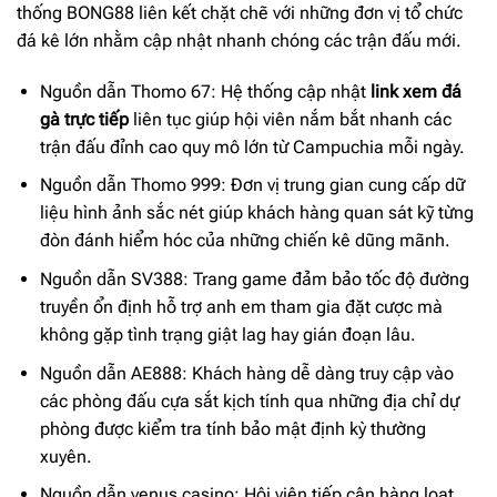
thống BONG88 liên kết chặt chẽ với những đơn vị tổ chức
đá kê lớn nhằm cập nhật nhanh chóng các trận đấu mới.
Nguồn dẫn Thomo 67: Hệ thống cập nhật
link xem đá
gà trực tiếp
liên tục giúp hội viên nắm bắt nhanh các
trận đấu đỉnh cao quy mô lớn từ Campuchia mỗi ngày.
Nguồn dẫn Thomo 999: Đơn vị trung gian cung cấp dữ
liệu hình ảnh sắc nét giúp khách hàng quan sát kỹ từng
đòn đánh hiểm hóc của những chiến kê dũng mãnh.
Nguồn dẫn SV388: Trang game đảm bảo tốc độ đường
truyền ổn định hỗ trợ anh em tham gia đặt cược mà
không gặp tình trạng giật lag hay gián đoạn lâu.
Nguồn dẫn AE888: Khách hàng dễ dàng truy cập vào
các phòng đấu cựa sắt kịch tính qua những địa chỉ dự
phòng được kiểm tra tính bảo mật định kỳ thường
xuyên.
Nguồn dẫn venus casino: Hội viên tiếp cận hàng loạt