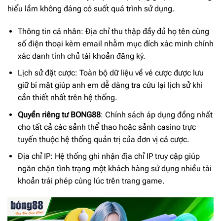
hiểu lầm không đáng có suốt quá trình sử dụng.
Thông tin cá nhân: Địa chỉ thu thập đầy đủ họ tên cùng
số điện thoại kèm email nhằm mục đích xác minh chính
xác danh tính chủ tài khoản đăng ký.
Lịch sử đặt cược: Toàn bộ dữ liệu về vé cược được lưu
giữ bí mật giúp anh em dễ dàng tra cứu lại lịch sử khi
cần thiết nhất trên hệ thống.
Quyền riêng tư BONG88
: Chính sách áp dụng đồng nhất
cho tất cả các sảnh thể thao hoặc sảnh casino trực
tuyến thuộc hệ thống quản trị của đơn vị cá cược.
Địa chỉ IP: Hệ thống ghi nhận địa chỉ IP truy cập giúp
ngăn chặn tình trạng một khách hàng sử dụng nhiều tài
khoản trái phép cùng lúc trên trang game.