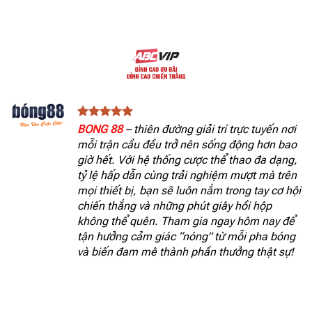
Cao
Bí
ở
Cùng
Quyết
Soi
BONG88
Soi
Cầu
Thắng
Lô
Lớn
Đề
Cho
–
Hội
Bí
Viên
Kíp
BONG88
Chốt
Số
Vàng
Tại
BONG88
Năm
BONG 88
– thiên đường giải trí trực tuyến nơi
2026
mỗi trận cầu đều trở nên sống động hơn bao
giờ hết. Với hệ thống cược thể thao đa dạng,
tỷ lệ hấp dẫn cùng trải nghiệm mượt mà trên
mọi thiết bị, bạn sẽ luôn nắm trong tay cơ hội
chiến thắng và những phút giây hồi hộp
không thể quên. Tham gia ngay hôm nay để
tận hưởng cảm giác “nóng” từ mỗi pha bóng
và biến đam mê thành phần thưởng thật sự!