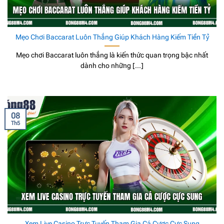
Mẹo Chơi Baccarat Luôn Thắng Giúp Khách Hàng Kiếm Tiền Tỷ
Mẹo chơi Baccarat luôn thắng là kiến thức quan trọng bậc nhất
dành cho những [...]
08
Th5
Xem Live Casino Trực Tuyến Tham Gia Cá Cược Cực Sung