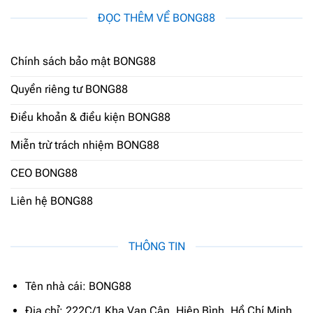
ĐỌC THÊM VỀ BONG88
Chính sách bảo mật BONG88
Quyền riêng tư BONG88
Điều khoản & điều kiện BONG88
Miễn trừ trách nhiệm BONG88
CEO BONG88
Liên hệ BONG88
THÔNG TIN
Tên nhà cái: BONG88
Địa chỉ:
222C/1 Kha Vạn Cân, Hiệp Bình, Hồ Chí Minh,