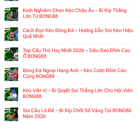
Cao
Bí
Review
Không
Cùng
Quyết
Nhà
có
Kinh Nghiệm Chọn Kèo Châu Âu – Bí Kíp Thắng
BONG88
Soi
Cái
bình
Kèo
Bóng
luận
Lớn Từ BONG88
Chuẩn
–
ở
Từ
Đánh
Kèo
Không
Chuyên
Giá
Đồng
có
Cách Đọc Kèo Bóng Đá – Hướng Dẫn Soi Kèo Hiệu
Gia
Công
Nửa
bình
Tâm
–
luận
Quả Nhất
Sân
Bí
ở
Chơi
Quyết
Kinh
Không
BONG88
Soi
Nghiệm
có
Top Cầu Thủ Hay Nhất 2026 – Siêu Sao Đỉnh Cao
Kèo
Chọn
bình
Chấp
Kèo
luận
Ở BONG88
0.25
Châu
ở
Chuẩn
Âu
Cách
Không
BONG88
–
Đọc
có
Bóng Đá Ngoại Hạng Anh – Kèo Cược Đỉnh Cao
Bí
Kèo
bình
Kíp
Bóng
luận
Cùng BONG88
Thắng
Đá
ở
Lớn
–
Top
Không
Từ
Hướng
Cầu
có
Kèo Việt Vị – Bí Quyết Soi Thắng Lớn Cho Hội Viên
BONG88
Dẫn
Thủ
bình
Soi
Hay
luận
BONG88
Kèo
Nhất
ở
Hiệu
2026
Bóng
Không
Quả
–
Đá
có
Soi Cầu Lô Đề – Bí Kíp Chốt Số Vàng Tại BONG88
Nhất
Siêu
Ngoại
bình
Sao
Hạng
luận
Năm 2026
Đỉnh
Anh
ở
Cao
–
Kèo
Không
Ở
Kèo
Việt
có
BONG88
Cược
Vị
bình
Đỉnh
–
luận