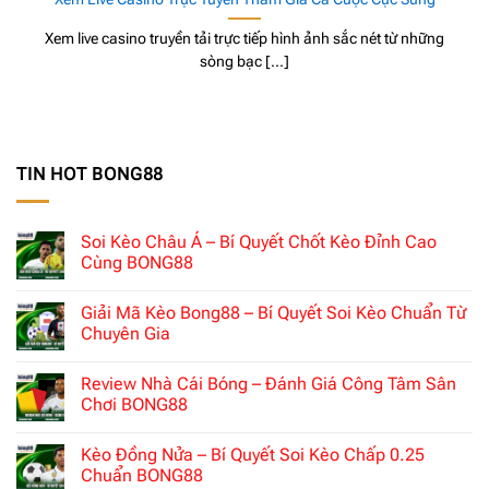
Xem live casino truyền tải trực tiếp hình ảnh sắc nét từ những
sòng bạc [...]
TIN HOT BONG88
Soi Kèo Châu Á – Bí Quyết Chốt Kèo Đỉnh Cao
Cùng BONG88
Không
có
Giải Mã Kèo Bong88 – Bí Quyết Soi Kèo Chuẩn Từ
bình
luận
Chuyên Gia
ở
Soi
Không
Kèo
có
Review Nhà Cái Bóng – Đánh Giá Công Tâm Sân
Châu
bình
Á
luận
Chơi BONG88
–
ở
Bí
Giải
Không
Quyết
Mã
có
Kèo Đồng Nửa – Bí Quyết Soi Kèo Chấp 0.25
Chốt
Kèo
bình
Kèo
Bong88
luận
Chuẩn BONG88
Đỉnh
–
ở