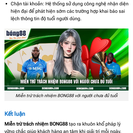
Chặn tài khoản: Hệ thống sử dụng công nghệ nhận diện
hiện đại để phát hiện sớm các trường hợp khai báo sai
lệch thông tin độ tuổi người dùng.
Miễn trừ trách nhiệm BONG88 với người chưa đủ tuổi
Kết luận
Miễn trừ trách nhiệm BONG88
tạo ra khuôn khổ pháp lý
vững chắc giúp khách hàng an tâm khi giải trí mỗi ngày.